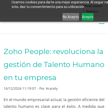
Usamos cookies para darte una mejor experiencia. Al seguir 
Skip
Iniciar sesión
sitio, das tu consentimiento para su utilización.
to
Registro
main
No Acepto
Acepto
content
Zoho People: revoluciona la
gestión de Talento Humano
en tu empresa
16/12/2024 11:19:07
- Por
Aracely
En el mundo empresarial actual, la gestión eficiente del
talento humano es clave para el éxito. A medida que